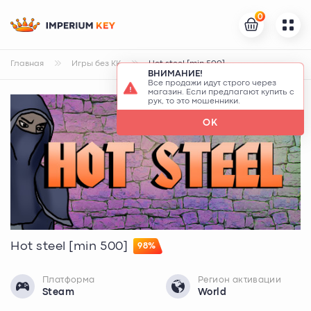
0
Главная
Игры без КК
Hot steel [min 500]
ВНИМАНИЕ!
Все продажи идут строго через
магазин. Если предлагают купить с
рук, то это мошенники.
OK
Hot steel [min 500]
98%
Платформа
Регион активации
Steam
World