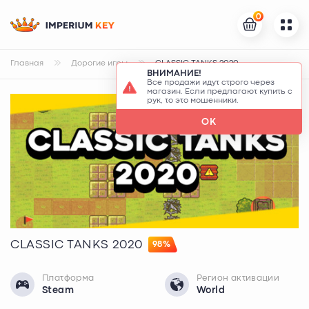
0
Главная
Дорогие игры
CLASSIC TANKS 2020
ВНИМАНИЕ!
Все продажи идут строго через
магазин. Если предлагают купить с
рук, то это мошенники.
OK
CLASSIC TANKS 2020
98%
Платформа
Регион активации
Steam
World