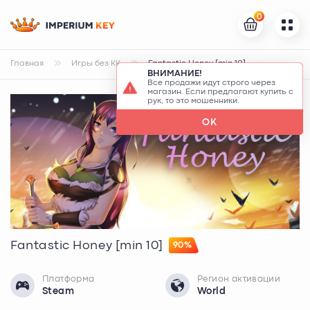
0
Главная
Игры без КК
Fantastic Honey [min 10]
ВНИМАНИЕ!
Все продажи идут строго через
магазин. Если предлагают купить с
рук, то это мошенники.
OK
Fantastic Honey [min 10]
90%
Платформа
Регион активации
Steam
World