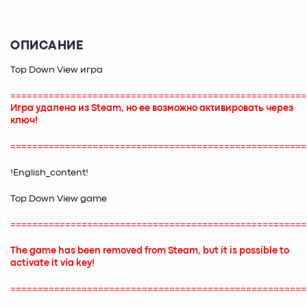
ОПИСАНИЕ
Top Down View игра
======================================================
Игра удалена из Steam, но ее возможно активировать через
ключ!
======================================================
!English_content!
Top Down View game
======================================================
The game has been removed from Steam, but it is possible to
activate it via key!
======================================================