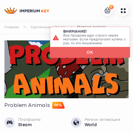
0
Главная
Удаленные в Steam
Problem Animals
ВНИМАНИЕ!
Все продажи идут строго через
магазин. Если предлагают купить с
рук, то это мошенники.
OK
Problem Animals
98%
Платформа
Регион активации
Steam
World