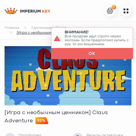
0
Главная
Удаленные в Steam
ВНИМАНИЕ!
[Игра с необычным ценником] Claus Adventure
Все продажи идут строго через
магазин. Если предлагают купить с
рук, то это мошенники.
OK
[Игра с необычным ценником] Claus
Adventure
95%
Платформа
Регион активации