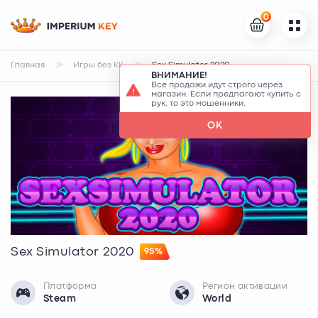
0
Главная
Игры без КК
Sex Simulator 2020
ВНИМАНИЕ!
Все продажи идут строго через
магазин. Если предлагают купить с
рук, то это мошенники.
OK
Sex Simulator 2020
95%
Платформа
Регион активации
Steam
World