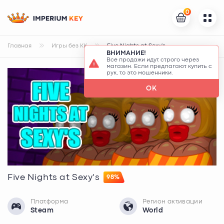
0
Главная
Игры без КК
Five Nights at Sexy's
ВНИМАНИЕ!
Все продажи идут строго через
магазин. Если предлагают купить с
рук, то это мошенники.
OK
Five Nights at Sexy's
98%
Платформа
Регион активации
Steam
World