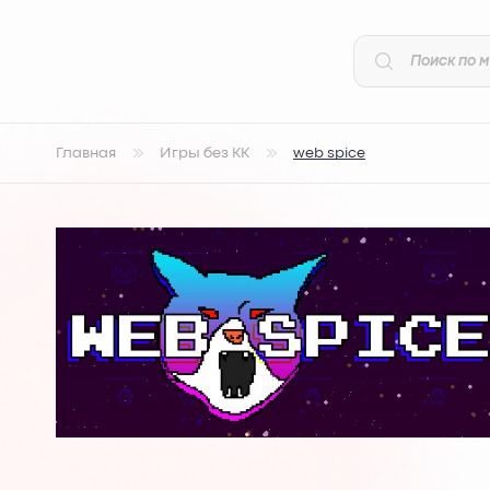
Главная
Игры без КК
web spice