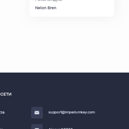
Nelan Bren
СЕТИ
кте
support
@imperiumkey.com