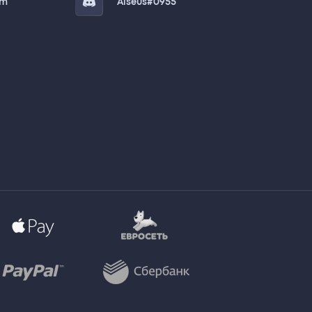
am
Aiseus#0955