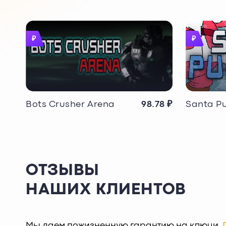
₽
₽
3 ₽
Bots Crusher Arena
98.78 ₽
Santa P
ОТЗЫВЫ
НАШИХ КЛИЕНТОВ
Мы даем пожизненную гарантию на ключи.