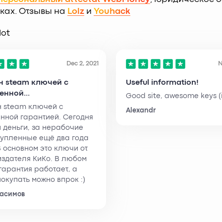
дках. Отзывы на
Lolz
и
Youhack
lot
Dec 2, 2021
N
н steam ключей с
Useful information!
нной...
Good site, awesome keys (i
 steam ключей с
Alexandr
нной гарантией. Сегодня
 деньги, за нерабочие
упленные ещё два года
В основном это ключи от
издателя КиКо. В любом
гарантия работает, а
покупать можно впрок :)
Басимов