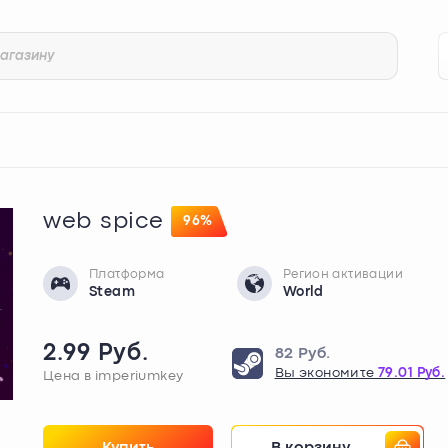
web spice
96%
Платформа
Регион активации
Steam
World
2.99 Руб.
82 Руб.
Вы экономите
79.01 Руб.
Цена в imperiumkey
Купить
В корзину