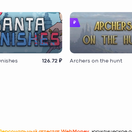
₽
unishes
126.72 ₽
Archers on the hunt
Персональный аттестат WebMoney
, юридическое оф